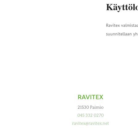
Käyttöl
Ravitex valmistaa
suunnitellaan yh
RAVITEX
21530 Paimio
045 332 0270
ravitex@ravitex.net