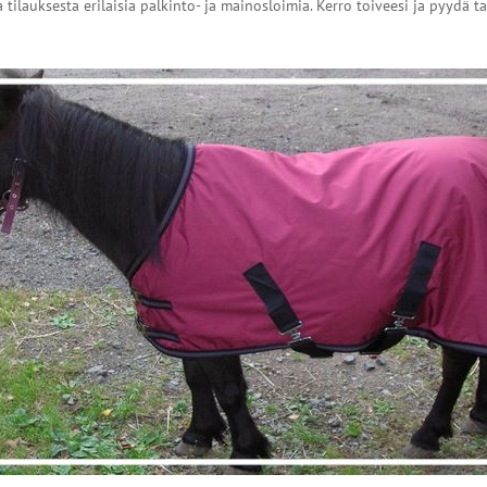
 tilauksesta erilaisia palkinto- ja mainosloimia. Kerro toiveesi ja pyydä ta