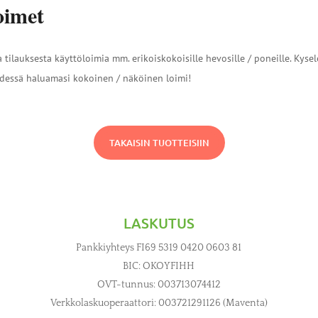
oimet
 tilauksesta käyttöloimia mm. erikoiskokoisille hevosille / poneille. Kyse
dessä haluamasi kokoinen / näköinen loimi!
TAKAISIN TUOTTEISIIN
LASKUTUS
Pankkiyhteys FI69 5319 0420 0603 81
BIC: OKOYFIHH
OVT-tunnus: 003713074412
Verkkolaskuoperaattori: 003721291126 (Maventa)