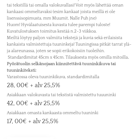
tai tekstillä tai omalla valokuvallasi! Voit myös lähettää oman
kankaasi ommeltavaksi (esim kankaat joista meillä ei ole
lisenssisopimusta, mm Muumit, Nalle Puh jne)
Huom! Hyvälaatuisesta kuvasta tulee parempi tuloste!
Kuvatulostuksen toimitus kestää n.2-3 viikkoa.
Meiltä löytyy paljon valmiita tekstejä ja kuvia sekä erilaisista
kankaista valmistettuja tuuninkeja! Tuuningissa pitkät tarrat ylä-
ja alareunassa, joten se sopii erikokoisiin tuoleihin.
Standardimitat 45cm x 45cm. Tilauksesta myös omilla mitoilla
.
Pyörätuolin selkänojaan kiinnitettävä tuuninkikuva tai
tuuninkiteksti:
Varastossa oleva tuuninkikuva, standardimitalla
28, 00€ + alv 25,5%
Asiakkaan valokuvasta tai tekstistä valmistettu tuuuninki
42, 00€ + alv 25,5%
Asiakkaan omasta kankaasta ommeltu tuuninki
17, 00€ + alv 25,5%