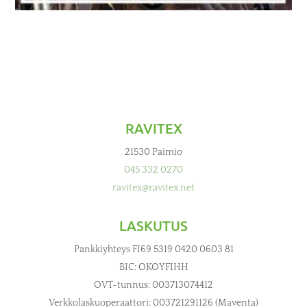
RAVITEX
21530 Paimio
045 332 0270
ravitex@ravitex.net
LASKUTUS
Pankkiyhteys FI69 5319 0420 0603 81
BIC: OKOYFIHH
OVT-tunnus: 003713074412
Verkkolaskuoperaattori: 003721291126 (Maventa)