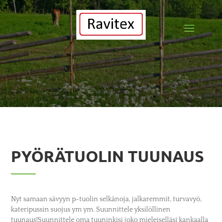
PYÖRÄTUOLIN TUUNAUS
Nyt samaan sävyyn p-tuolin selkänoja, jalkaremmit, turvavyö,
kateripussin suojus ym ym. Suunnittele yksilöllinen
tuunaus!Suunnittele oma tuuninkisi joko mieleiselläsi kankaalla